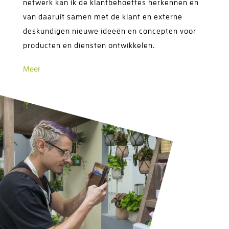
netwerk kan ik de klantbehoeftes herkennen en
van daaruit samen met de klant en externe
deskundigen nieuwe ideeën en concepten voor
producten en diensten ontwikkelen.
Meer
Zoek samen met mij naar nieuwe creatieve
ideeën op basis van trends en de ontwikkeling
van vraag enontwikkel daarmee de zaden voor
een toekomstige omzetgroei.